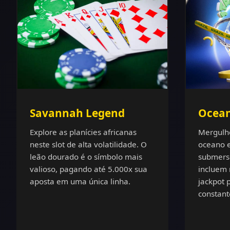
Savannah Legend
Ocean
Explore as planícies africanas
Mergulh
neste slot de alta volatilidade. O
oceano 
leão dourado é o símbolo mais
submerso
valioso, pagando até 5.000x sua
incluem 
aposta em uma única linha.
jackpot 
constan