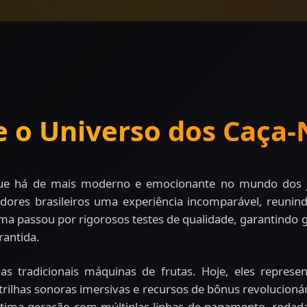
e o Universo dos Caça-
que há de mais moderno e emocionante no mundo dos jog
dores brasileiros uma experiência incomparável, reunind
rma passou por rigorosos testes de qualidade, garantindo 
rantida.
 tradicionais máquinas de frutas. Hoje, eles represe
rilhas sonoras imersivas e recursos de bônus revolucionár
 última geração com múltiplas linhas de pagamento, rodada