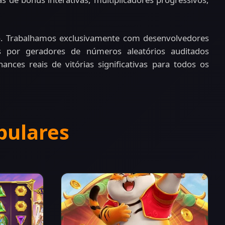
ulo. Trabalhamos exclusivamente com desenvolvedores
s por geradores de números aleatórios auditados
nces reais de vitórias significativas para todos os
pulares