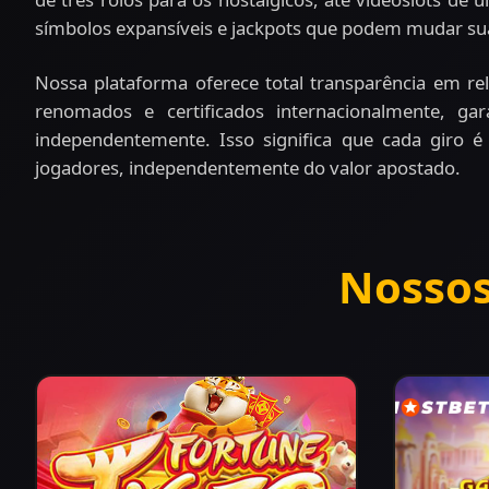
símbolos expansíveis e jackpots que podem mudar su
Nossa plataforma oferece total transparência em re
renomados e certificados internacionalmente, g
independentemente. Isso significa que cada giro é 
jogadores, independentemente do valor apostado.
Nossos