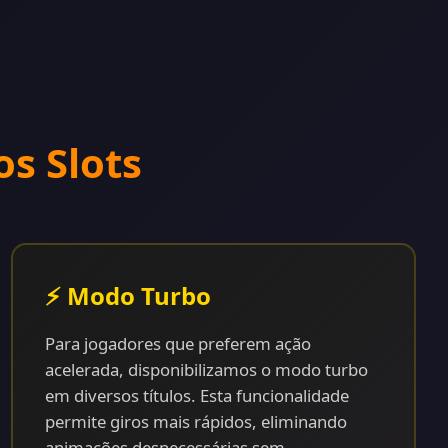
s Slots
⚡ Modo Turbo
Para jogadores que preferem ação
acelerada, disponibilizamos o modo turbo
em diversos títulos. Esta funcionalidade
permite giros mais rápidos, eliminando
animações desnecessárias sem