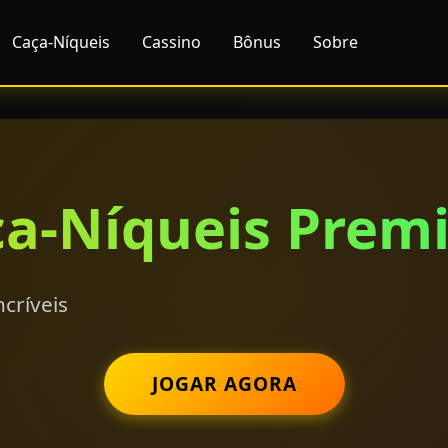
Caça-Níqueis
Cassino
Bônus
Sobre
ça-Níqueis Prem
críveis
JOGAR AGORA