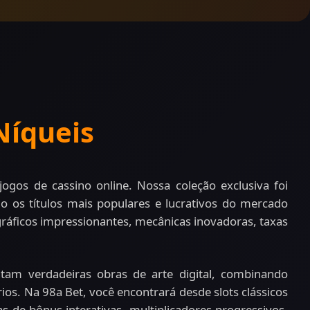
Níqueis
os de cassino online. Nossa coleção exclusiva foi
o os títulos mais populares e lucrativos do mercado
gráficos impressionantes, mecânicas inovadoras, taxas
ntam verdadeiras obras de arte digital, combinando
ios. Na 98a Bet, você encontrará desde slots clássicos
s de bônus interativas, multiplicadores progressivos,