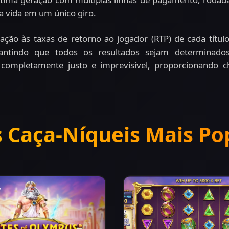
a vida em um único giro.
lação às taxas de retorno ao jogador (RTP) de cada tít
arantindo que todos os resultados sejam determinado
completamente justo e imprevisível, proporcionando cha
 Caça-Níqueis Mais Po