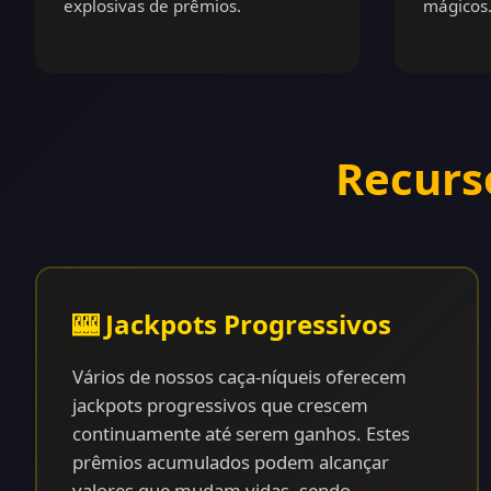
explosivas de prêmios.
mágicos
Recurs
🎰 Jackpots Progressivos
Vários de nossos caça-níqueis oferecem
jackpots progressivos que crescem
continuamente até serem ganhos. Estes
prêmios acumulados podem alcançar
valores que mudam vidas, sendo